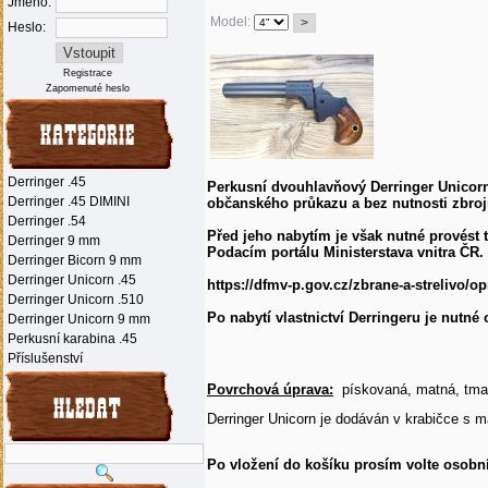
Jméno:
Model:
Heslo:
Registrace
Zapomenuté heslo
Derringer .45
Perkusní dvouhlavňový Derringer Unicorn 
Derringer .45 DIMINI
občanského průkazu a bez nutnosti zbroj
Derringer .54
Před jeho nabytím je však nutné provést 
Derringer 9 mm
Podacím portálu Ministerstava vnitra ČR.
Derringer Bicorn 9 mm
Derringer Unicorn .45
https://dfmv-p.gov.cz/zbrane-a-strelivo/op
Derringer Unicorn .510
Po nabytí vlastnictví Derringeru je nutné
Derringer Unicorn 9 mm
Perkusní karabina .45
Příslušenství
Povrchová úprava:
pískovaná, matná, tmav
Derringer Unicorn je dodáván v krabičce s 
Po vložení do košíku prosím volte osobn