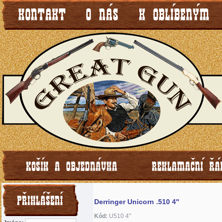
Derringer Unicorn .510 4"
Kód:
U510 4"