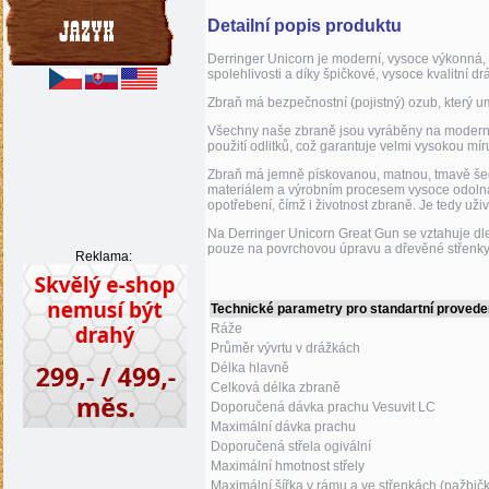
Detailní popis produktu
Derringer Unicorn je moderní, vysoce výkonná, 
spolehlivosti a díky špičkové, vysoce kvalitní 
Zbraň má bezpečnostní (pojistný) ozub, který 
Všechny naše zbraně jsou vyráběny na moderní
použití odlitků, což garantuje velmi vysokou mír
Zbraň má jemně pískovanou, matnou,
tmavě še
materiálem a výrobním procesem vysoce odolná 
opotřebení, čímž i životnost zbraně. Je tedy uži
Na Derringer Unicorn Great Gun se vztahuje d
pouze na povrchovou úpravu a dřevěné střenk
Reklama:
Technické parametry pro standartní provede
Ráže
Průměr vývrtu v drážkách
Délka hlavně
Celková délka zbraně
Doporučená dávka prachu Vesuvit LC
Maximální dávka prachu
Doporučená střela ogivální
Maximální hmotnost střely
Maximální šířka v rámu a ve střenkách (pažbič